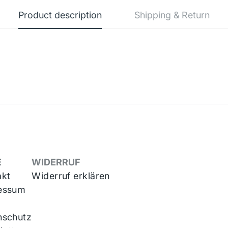
Product description
Shipping & Return
E
WIDERRUF
akt
Widerruf erklären
essum
nschutz