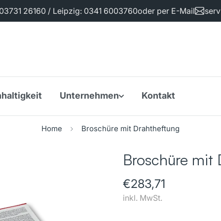
 03731 26160 / Leipzig: 0341 6003760
oder per E-Mail
serv
haltigkeit
Unternehmen
Kontakt
Home
Broschüre mit Drahtheftung
Broschüre mit 
€283,71
Regulärer
Preis
inkl. MwSt.