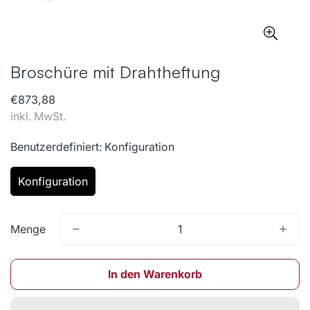
Broschüre mit Drahtheftung
Regulärer
€873,88
Preis
inkl. MwSt.
Benutzerdefiniert:
Konfiguration
Konfiguration
Menge
In den Warenkorb