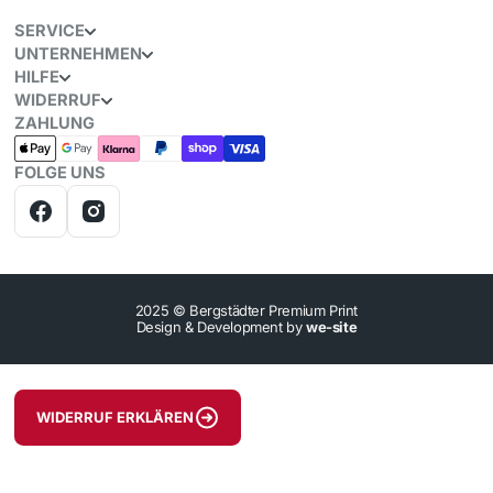
Items can be returned or exchanged within 30 days of
SERVICE
delivery.
UNTERNEHMEN
HILFE
WIDERRUF
ZAHLUNG
FOLGE UNS
2025 © Bergstädter Premium Print
Design & Development by
we-site
WIDERRUF ERKLÄREN