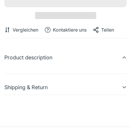
Vergleichen
Kontaktiere uns
Teilen
Product description
Shipping & Return
Shipping cost is based on weight. Just add products to
your cart and use the Shipping Calculator to see the
shipping price.
We want you to be 100% satisfied with your purchase.